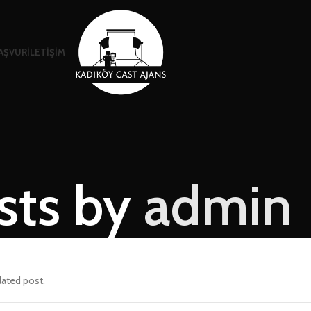
AŞVUR
İLETIŞIM
sts by
admin
lated post.