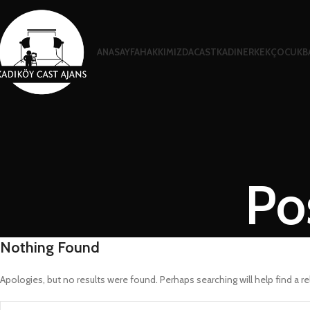
ANASAYFA
HAKKIMIZDA
CAST
KADIN
ERKEK
ÇOCUK
B
Po
Nothing Found
Apologies, but no results were found. Perhaps searching will help find a re